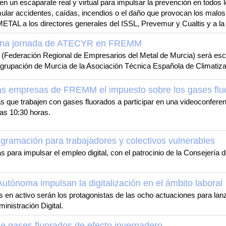
n un escaparate real y virtual para impulsar la prevención en todos 
imular accidentes, caídas, incendios o el daño que provocan los malos 
TAL a los directores generales del ISSL, Prevemur y Cualtis y a l
tra una jornada de ATECYR en FREMM
ederación Regional de Empresarios del Metal de Murcia) será escen
la Agrupación de Murcia de la Asociación Técnica Española de Climatiza
 las empresas de FREMM el impuesto sobre los gases fl
que trabajen con gases fluorados a participar en una videoconferenc
 las 10:30 horas.
gramación para trabajadores y colectivos vulnerables
 para impulsar el empleo digital, con el patrocinio de la Consejería 
noma impulsan la digitalización en el ámbito laboral
en activo serán los protagonistas de las ocho actuaciones para lanza
nistración Digital.
de gases fluorados de efecto invernadero