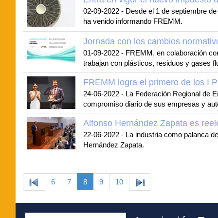
02-09-2022
-
Desde el 1 de septiembre de 
ha venido informando FREMM.
Jornada con los cambios normativos
01-09-2022
-
FREMM, en colaboración con P
trabajan con plásticos, residuos y gases f
FREMM logra el primero de los I 
24-06-2022
-
La Federación Regional de E
compromiso diario de sus empresas y aut
Alfonso Hernández Zapata es ree
22-06-2022
-
La industria como palanca de
Hernández Zapata.
6
7
8
9
10