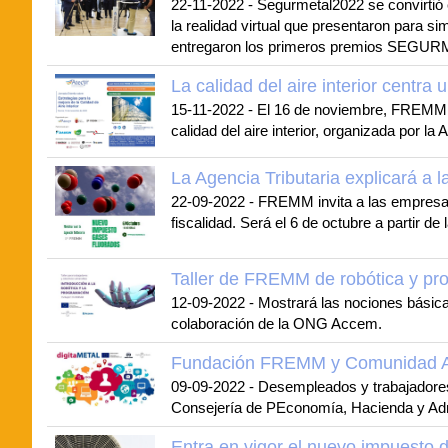
22-11-2022
-
Segurmetal2022 se convirtió e
la realidad virtual que presentaron para s
entregaron los primeros premios SEGURME
La calidad del aire interior cen
15-11-2022
-
El 16 de noviembre, FREMM (F
calidad del aire interior, organizada por 
La Agencia Tributaria explicará a
22-09-2022
-
FREMM invita a las empresas 
fiscalidad. Será el 6 de octubre a partir de
Taller de FREMM de robótica y pro
12-09-2022
-
Mostrará las nociones básicas
colaboración de la ONG Accem.
Fundación FREMM y Comunidad Autó
09-09-2022
-
Desempleados y trabajadores 
Consejería de PEconomía, Hacienda y Admi
Entra en vigor el nuevo impuesto 