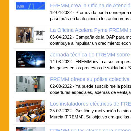
FREMM crea la Oficina de Atenci
12-04-2022
-
Promovida por la consejería
paso más en la atención a los autónomos ab
La Oficina Acelera Pyme FREMM da v
06-04-2022
-
Campaña de la OAP para mostr
contribuye a impulsar un crecimiento econ
Jornada técnica de FREMM sobre us
14-03-2022
-
FREMM invita a sus empresas 
los gases en los procesos de soldadura. Se
FREMM ofrece su póliza colectiva 
02-03-2022
-
Ya puede suscribirse la póliz
coberturas especiales, además de ventajas
Los instaladores eléctricos de FR
25-02-2022
-
Gestión y motivación ha sido
Murcia (FREMM). Su objetivo era que las e
FREMM da las claves para obtener 