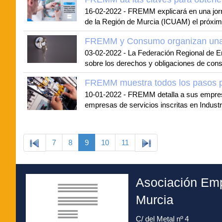
16-02-2022
-
FREMM explicará en una jornad
de la Región de Murcia (ICUAM) el próximo
FREMM y Consumo organizan una j
03-02-2022
-
La Federación Regional de Em
sobre los derechos y obligaciones de cons
FREMM muestra todos los pasos pa
10-01-2022
-
FREMM detalla a sus empresa
empresas de servicios inscritas en Industr
7
8
9
10
11
Asociación Emp
Murcia
C/ del Metal nº 4