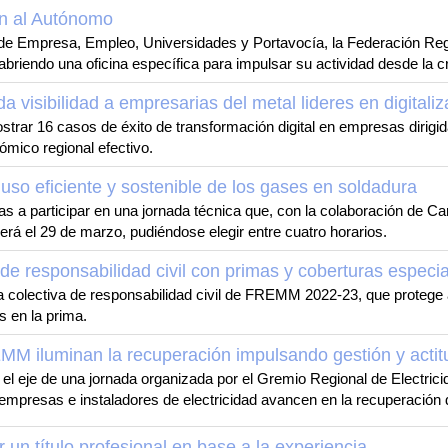
ón al Autónomo
 de Empresa, Empleo, Universidades y Portavocía, la Federación Re
riendo una oficina específica para impulsar su actividad desde la cr
isibilidad a empresarias del metal lideres en digitaliz
ar 16 casos de éxito de transformación digital en empresas dirigid
ómico regional efectivo.
o eficiente y sostenible de los gases en soldadura
a participar en una jornada técnica que, con la colaboración de Carb
rá el 29 de marzo, pudiéndose elegir entre cuatro horarios.
de responsabilidad civil con primas y coberturas especi
a colectiva de responsabilidad civil de FREMM 2022-23, que protege a 
 en la prima.
EMM iluminan la recuperación impulsando gestión y actit
 el eje de una jornada organizada por el Gremio Regional de Electric
mpresas e instaladores de electricidad avancen en la recuperación 
un título profesional en base a la experiencia